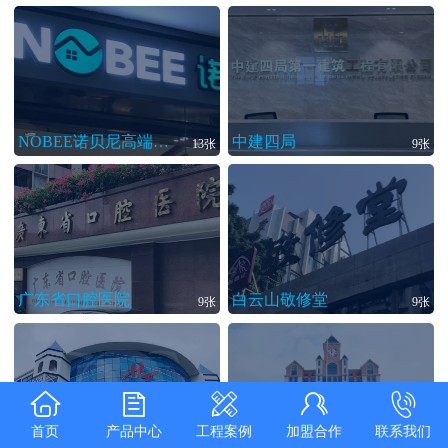
NOBEE诺贝尼高端家居定制
中建四局
13张
9张
广东省口腔医院
白云山敬修堂
9张
9张
首页
产品中心
工程案例
加盟合作
联系我们